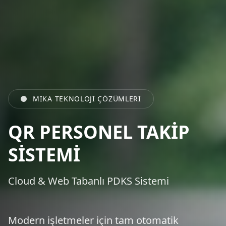
MIKA TEKNOLOJI ÇÖZÜMLERI
TURNİKE SİSTEMLERİ
Akıllı Geçiş Kontrol Teknolojisi
Yüksek güvenlik standartlarında modern
turnike çözümleri