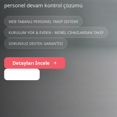
RFID VE BİYOMETRİK ENTEGRASYON
UZAKTAN İZLEME VE KONTROL
HIZLI VE GÜVENİLİR GEÇİŞ
Detayları İncele
Teklif Al