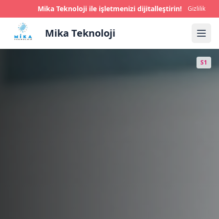
Mika Teknoloji ile işletmenizi dijitalleştirin!
Gizlilik
Mika Teknoloji
S1